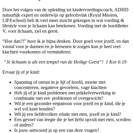
Door het volgen van de opleiding tot kindervoedingscoach, ADHD
natuurlijk expert en onderwijs op geloofsvlak (Royal Mission,
LIFEschool) heb ik veel meer inzicht gekregen in wat voeding &
lifestyle voor je lichaam kan betekenen. Voeding met de hoofdletter
V, voor lichaam, ziel en geest.
“Hoe dan?!” hoor ik je bijna denken. Door goed voor jezelf, en dan
vooral voor je darmen en je hersenen te zorgen kun je heel veel
klachten voorkomen of verminderen.
“Je lichaam is als een tempel van de Heilige Geest”! 1 Kor 6:19
Ervaar jij of je kind:
Spanning of onrust in je lijf of hoofd, moeite met
concentreren, negatieve gevoelens, vage klachten
Heb jij of je kind problemen met prikkelverwerking in
combinatie met eet- problemen of overgewicht?
Wil je een gezonder eetpatroon voor jezelf en je kind, die je
wel vol kunt houden?
Wil jij een liefdevollere relatie met eten, jezelf en je kind?
Een gevoel van leegte die je het liefst opvult met eten, scrollen
of anders?
Is jouw antwoord ja op een van deze vragen?