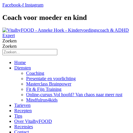
Facebook-f
Instagram
Coach voor moeder en kind
Zoeken
Zoeken
Home
Diensten
Coaching
Presentatie en voorlichting
Masterclass Brainpower
Fit & Fijn Training
Online-cursus Vol hoofd? Van chaos naar meer rust
Mindfulrun4kids
Tarieven
Recepten
Tips
Over VitalbyFOOD
Recensies
Contact